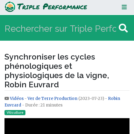
Synchroniser les cycles
phénologiques et physiologiques
de la vigne, Robin Euvrard
Synchroniser les cycles
phénologiques et
physiologiques de la vigne,
Robin Euvrard
Vidéos
-
Ver de Terre Production
(2023-07-23) -
Robin
Aller à :
navigation
,
rechercher
Euvrard
- Durée : 21 minutes
Viticulture