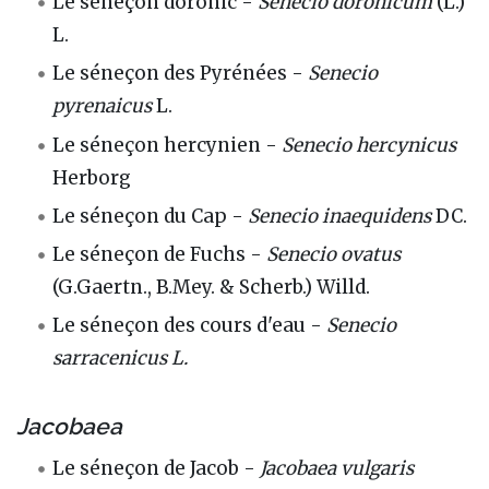
Le séneçon doronic -
Senecio doronicum
(L.)
L.
Le séneçon des Pyrénées -
Senecio
pyrenaicus
L.
Le séneçon hercynien -
Senecio hercynicus
Herborg
Le séneçon du Cap -
Senecio inaequidens
DC.
Le séneçon de Fuchs -
Senecio ovatus
(G.Gaertn., B.Mey. & Scherb.) Willd.
Le séneçon des cours d'eau -
Senecio
sarracenicus L.
Jacobaea
Le séneçon de Jacob -
Jacobaea vulgaris