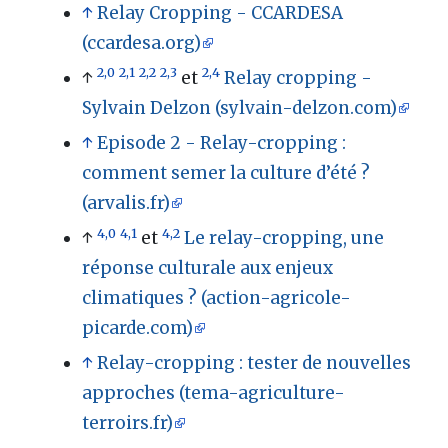
↑
Relay Cropping - CCARDESA
(ccardesa.org)
2,0
2,1
2,2
2,3
2,4
↑
et
Relay cropping -
Sylvain Delzon (sylvain-delzon.com)
↑
Episode 2 - Relay-cropping :
comment semer la culture d’été ?
(arvalis.fr)
4,0
4,1
4,2
↑
et
Le relay-cropping, une
réponse culturale aux enjeux
climatiques ? (action-agricole-
picarde.com)
↑
Relay-cropping : tester de nouvelles
approches (tema-agriculture-
terroirs.fr)