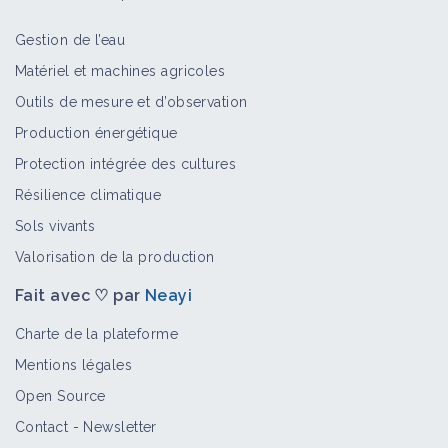
Gestion de l’eau
Miride
Matériel et machines agricoles
Bioagresseur
Outils de mesure et d’observation
Production énergétique
Protection intégrée des cultures
Punaise sur chanvre
Résilience climatique
Bioagresseur
Sols vivants
Valorisation de la production
Fait avec ♡ par
Neayi
Punaise diabolique
Charte de la plateforme
Bioagresseur
Mentions légales
Open Source
Contact
-
Newsletter
Thrips sur lupin d'hiver