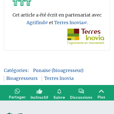
Cet article a été écrit en partenariat avec
Agrifind
et
Terres Inovia
.
Catégories
:
Punaise (bioagresseur)
Bioagresseurs
Terres Inovia
thumb_up
notifications
forum
Partager
Plus
Instructif
Suivre
Discussions
Poser une question, partager un retour :