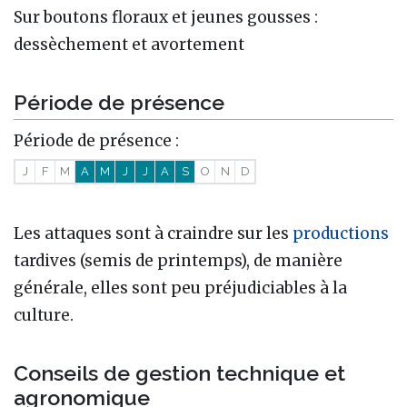
Sur boutons floraux et jeunes gousses :
dessèchement et avortement
Période de présence
Période de présence :
J
F
M
A
M
J
J
A
S
O
N
D
Les attaques sont à craindre sur les
productions
tardives (semis de printemps), de manière
générale, elles sont peu préjudiciables à la
culture.
Conseils de gestion technique et
agronomique