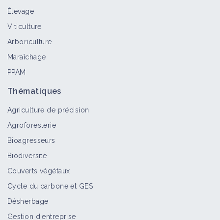
Élevage
Punaise (bioagresseur)
Viticulture
Bioagresseur
Arboriculture
Maraîchage
PPAM
Punaise sur lupin de printemps
Thématiques
Bioagresseur
Agriculture de précision
Agroforesterie
Punaise pentatomide
Bioagresseurs
Bioagresseur
Biodiversité
Couverts végétaux
Cycle du carbone et GES
Punaise verte
Désherbage
Bioagresseur
Gestion d'entreprise