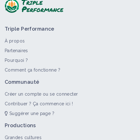
Triple Performance
À propos
Partenaires
Pourquoi ?
>
Tout
Culture et production
Bioagresseur
Portail t
Comment ça fonctionne ?
Lupin
Communauté
Culture et production
Créer un compte ou se connecter
Contribuer ? Ça commence ici !
Suggérer une page ?
Insecte (bioagresseur)
Bioagresseur
Productions
Grandes cultures