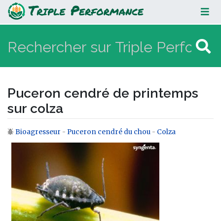
Puceron cendré de printemps sur
colza
Puceron cendré de printemps
sur colza
Bioagresseur
-
Puceron cendré du chou
-
Colza
Aller à :
navigation
,
rechercher