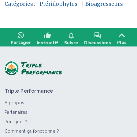
Catégories
:
Ptéridophytes
Bioagresseurs
thumb_up
notifications
forum
Partager
Plus
Instructif
Suivre
Discussions
Poser une question, partager un retour :
Triple Performance
À propos
Partenaires
Pourquoi ?
>
Tout
Bioagresseur
Fiche technique
Vidéo
Retou
Comment ça fonctionne ?