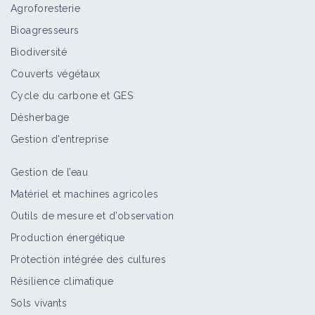
Agroforesterie
Pratiquer les techniques culturales
Bioagresseurs
sans labour (TCSL)
Biodiversité
Fiche technique
Couverts végétaux
Cycle du carbone et GES
Cultiver des associations d'espèces
Désherbage
annuelles
Gestion d'entreprise
Fiche technique
Gestion de l’eau
Cultiver des espèces étouffantes
Matériel et machines agricoles
Fiche technique
Outils de mesure et d’observation
Production énergétique
Protection intégrée des cultures
Préférer les apports d'azote localisés
Résilience climatique
aux apports en plein
Sols vivants
Fiche technique