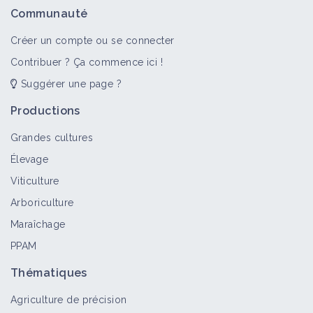
Ptéridophytes
Communauté
Bioagresseur
Créer un compte ou se connecter
Contribuer ? Ça commence ici !
Suggérer une page ?
Prêle rameuse
Bioagresseur
Productions
Grandes cultures
Élevage
Associer le colza à des plantes de
Viticulture
service gélives
Arboriculture
Fiche technique
Maraîchage
PPAM
Cultiver des espèces pluriannuelles
Thématiques
Fiche technique
Agriculture de précision