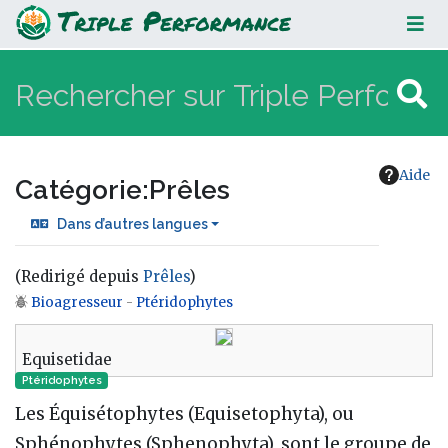
Prêles
Aide
Catégorie
:
Prêles
Dans d’autres langues
(Redirigé depuis
Prêles
)
Bioagresseur
-
Ptéridophytes
Aller à :
navigation
,
rechercher
Equisetidae
Ptéridophytes
Les Équisétophytes (Equisetophyta), ou
Sphénophytes (Sphenophyta), sont le groupe de