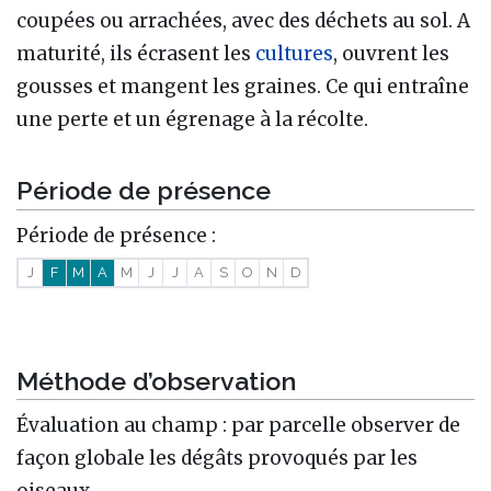
coupées ou arrachées, avec des déchets au sol. A
maturité, ils écrasent les
cultures
, ouvrent les
gousses et mangent les graines. Ce qui entraîne
une perte et un égrenage à la récolte.
Période de présence
Période de présence :
J
F
M
A
M
J
J
A
S
O
N
D
Méthode d’observation
Évaluation au champ : par parcelle observer de
façon globale les dégâts provoqués par les