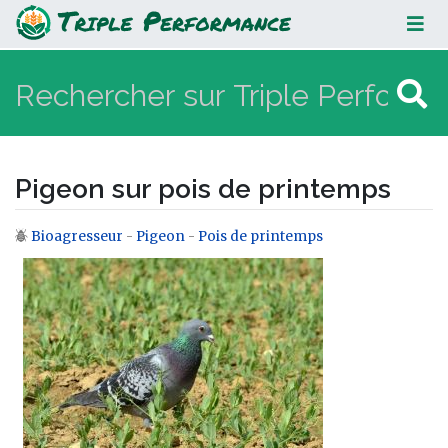
Pigeon sur pois de printemps
Pigeon sur pois de printemps
Bioagresseur
-
Pigeon
-
Pois de printemps
Aller à :
navigation
,
rechercher