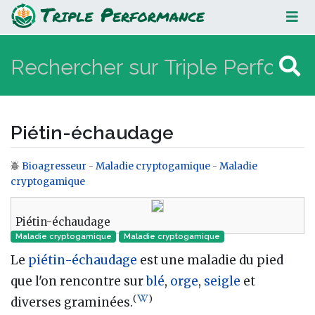
Piétin-échaudage
Piétin-échaudage
Bioagresseur
-
Maladie cryptogamique
-
Maladie
Aller à :
navigation
,
rechercher
cryptogamique
Piétin-échaudage
Maladie cryptogamique
Maladie cryptogamique‎
Le
piétin-échaudage
est une maladie du pied
que l'on rencontre sur
blé
,
orge
,
seigle
et
(
)
diverses graminées.