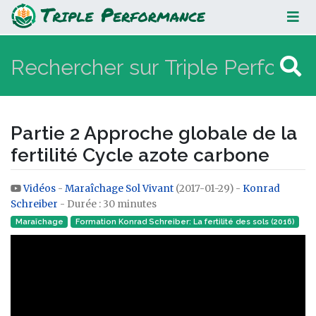
Partie 2 Approche globale de la
fertilité Cycle azote carbone
Partie 2 Approche globale de la
fertilité Cycle azote carbone
Vidéos
-
Maraîchage Sol Vivant
(2017-01-29) -
Konrad
Aller à :
navigation
,
rechercher
Schreiber
- Durée : 30 minutes
Maraîchage
Formation Konrad Schreiber: La fertilité des sols (2016)