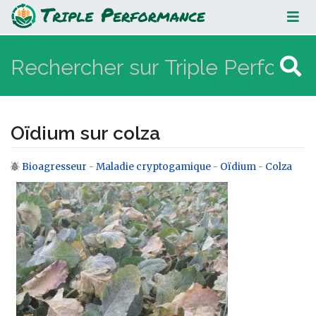
Oïdium sur colza
Oïdium sur colza
Bioagresseur
-
Maladie cryptogamique
-
Oïdium
-
Colza
Aller à :
navigation
,
rechercher