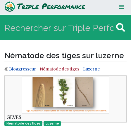
Nématode des tiges sur luzerne
Nématode des tiges sur luzerne
Bioagresseur
-
Nématode des tiges
-
Luzerne
Aller à :
navigation
,
rechercher
GEVES
Nématode des tiges
Luzerne