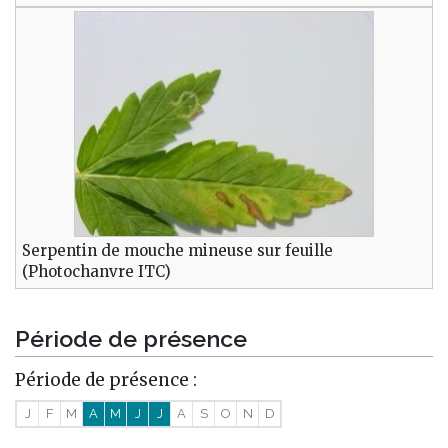
Serpentin de mouche mineuse sur feuille
(Photochanvre ITC)
Période de présence
Période de présence :
J
F
M
A
M
J
J
A
S
O
N
D