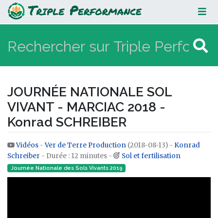
JOURNÉE NATIONALE SOL VIVANT -
MARCIAC 2018 - Konrad SCHREIBER
JOURNÉE NATIONALE SOL
VIVANT - MARCIAC 2018 -
Konrad SCHREIBER
Vidéos
-
Ver de Terre Production
(2018-08-13) -
Konrad
Aller à :
navigation
,
rechercher
Schreiber
- Durée : 12 minutes -
Sol et fertilisation
Journée Nationale des Sols Vivants 2019