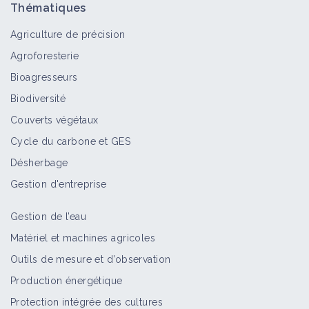
Thématiques
Vivant (2) - Relancer la vie du Sol
(13/17)
Agriculture de précision
Vidéo
Agroforesterie
Bioagresseurs
Introduction au Maraîchage Sol
Vivant (2) - Entretenir le Sol vivant
Biodiversité
(14/17)
Couverts végétaux
Vidéo
Cycle du carbone et GES
Désherbage
Introduction au Maraîchage Sol
Vivant (2) - Gestion des
Gestion d'entreprise
Fermentations (15/17)
Vidéo
Gestion de l’eau
Matériel et machines agricoles
Introduction au Maraîchage Sol
Outils de mesure et d’observation
Vivant (2) - Maladies & Ravageurs
(16/17)
Production énergétique
Vidéo
Protection intégrée des cultures