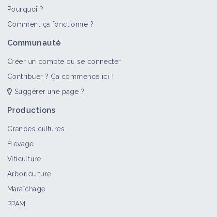
Pourquoi ?
>
Tout
Vidéo
Retour d'expérience
Personne
Porta
Comment ça fonctionne ?
Introduction au Maraîchage Sol
Communauté
Vivant (2) - Le Biotope du Jardin (1/17)
Vidéo
Créer un compte ou se connecter
Contribuer ? Ça commence ici !
Suggérer une page ?
Introduction au Maraîchage Sol
Vivant (2) - Concevoir un Jardin vivant
Productions
(10/17)
Grandes cultures
Vidéo
Élevage
Introduction au Maraîchage Sol
Viticulture
Vivant (2) - Les Outils de
Arboriculture
Diagnostique (12/17)
Vidéo
Maraîchage
PPAM
Introduction au Maraîchage Sol