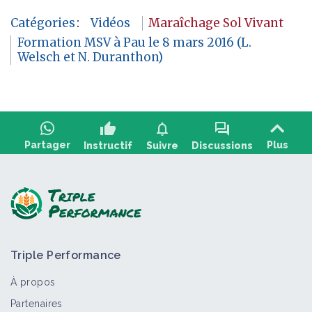
Catégories
:
Vidéos
Maraîchage Sol Vivant
Formation MSV à Pau le 8 mars 2016 (L.
Welsch et N. Duranthon)
thumb_up
notifications
forum
Partager
Plus
Instructif
Suivre
Discussions
Poser une question, partager un retour :
Triple Performance
À propos
Partenaires