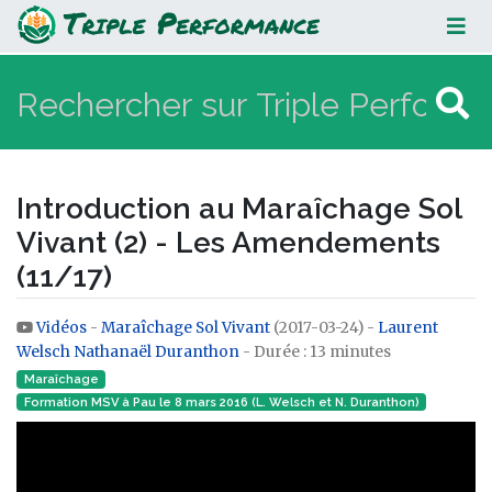
Introduction au Maraîchage Sol
Vivant (2) - Les Amendements
(11/17)
Introduction au Maraîchage Sol
Vivant (2) - Les Amendements
(11/17)
Vidéos
-
Maraîchage Sol Vivant
(2017-03-24) -
Laurent
Aller à :
navigation
,
rechercher
Welsch
Nathanaël Duranthon
- Durée : 13 minutes
Maraîchage
Formation MSV à Pau le 8 mars 2016 (L. Welsch et N. Duranthon)