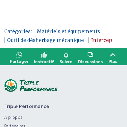
Catégories
:
Matériels et équipements
Outil de désherbage mécanique
Intercep
thumb_up
notifications
forum
Partager
Plus
Instructif
Suivre
Discussions
Poser une question, partager un retour :
Triple Performance
À propos
Partenaires