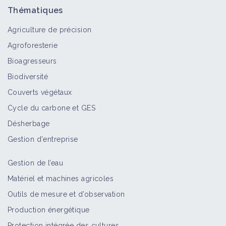
Herse
Thématiques
Matériel et équipement
Agriculture de précision
Agroforesterie
Bineuse à doigts ou moulinets
Bioagresseurs
Matériel et équipement
Biodiversité
Couverts végétaux
Cycle du carbone et GES
Intercep type lame bineuse ou
Désherbage
décavaillonneuse
Gestion d'entreprise
Matériel et équipement
Gestion de l’eau
Matériel et machines agricoles
Intercep rotatif
Outils de mesure et d’observation
Matériel et équipement
Production énergétique
Protection intégrée des cultures