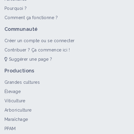
Pourquoi ?
>
Tout
Portail thématique
Fiche technique
Retour d'
Comment ça fonctionne ?
Gestion des adventices
Communauté
Portail thématique
Créer un compte ou se connecter
Contribuer ? Ça commence ici !
Suggérer une page ?
Pailler sous le rang en vigne
Fiche technique
Productions
Grandes cultures
Élevage
Des couverts végétaux pour gérer
Viticulture
l'enherbement sur le rang
Arboriculture
Retour d'expérience
Maraîchage
PPAM