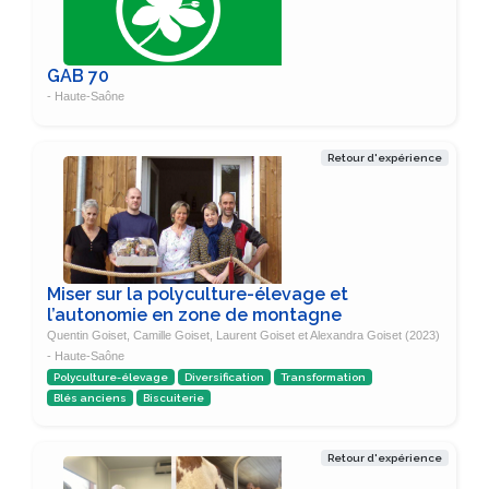
GAB 70
- Haute-Saône
Retour d'expérience
Miser sur la polyculture-élevage et
l’autonomie en zone de montagne
Quentin Goiset, Camille Goiset, Laurent Goiset et Alexandra Goiset (2023)
- Haute-Saône
Polyculture-élevage
Diversification
Transformation
Blés anciens
Biscuiterie
Retour d'expérience