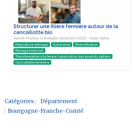
Structurer une filière fermière autour de la
cancoillotte bio
Valentin Fleytoux et Rodolphe Dieudonné (2023) - Haute-Saône
Polyculture-élevage
Autonomie
Diversification
Élevage bovin lait
Transformation à la ferme/valorisation des produits laitiers
Cancoillotte fermière
Catégories
:
Département
Bourgogne-Franche-Comté