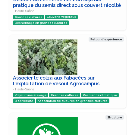
pratique du semis direct sous couvert récolté
- Haute-Saône
Grandes cultures
Couverts végétaux
Désherbage en grandes cultures
Retour d'expérience
Associer le colza aux Fabacées sur
l'exploitation de Vesoul Agrocampus
- Haute-Saône
Polyculture-élevage
Grandes cultures
Résilience climatique
Biodiversité
Association de cultures en grandes cultures
Structure