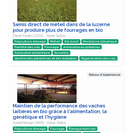
Semis direct de méteil dans de la luzerne
pour produire plus de fourrages en bio
Daniel Paulien (2015) - Haute-Saône
Polyculture-élevage
Méteil
Sol vivant
Résilience climatique
Fertilité des sols
Fourrage
Autonomie en protéines
Autonomie alimentaire
Sursemis
Gestion des adventices et des maladies
Régénération des sols
Retour d'expérience
Maintien de la performance des vaches
laitières en bio grâce à l'alimentation, la
génétique et l'hygiène
Ismaël Mougin (2009) - Haute-Saône
Polyculture-élevage
Fourrage
Élevage bovin lait