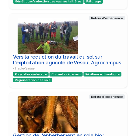
Génétique/sélection des vaches laitières
Pâturage
Retour d'expérience
Vers la réduction du travail du sol sur
l'exploitation agricole de Vesoul Agrocampus
- Haute-Saône
Polyculture-élevage
Couverts végétaux
Résilience climatique
Régénération des sols
Retour d'expérience
Gestion de l'enherbement en soja bio :