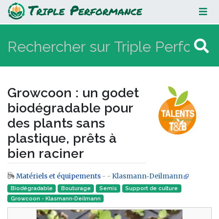
Growcoon : un godet
biodégradable pour des plants
sans plastique, prêts à bien raciner
Growcoon : un godet
biodégradable pour
des plants sans
plastique, prêts à
bien raciner
Matériels et équipements
- -
Klasmann‑Deilmann
Aller à :
navigation
,
rechercher
Biodégradable
Bouturage
Semis
Support de culture
Growcoon - Klasmann‑Deilmann