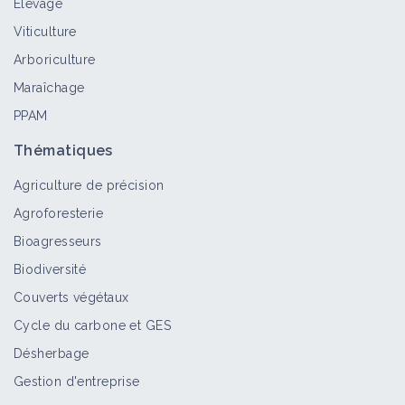
Élevage
Chardon des champs
Viticulture
Bioagresseur
Arboriculture
Maraîchage
PPAM
Orpin de Nice
Thématiques
Bioagresseur
Agriculture de précision
Agroforesterie
Lycope d'Europe
Bioagresseurs
Bioagresseur
Biodiversité
Couverts végétaux
Cycle du carbone et GES
Linaire rampante
Désherbage
Bioagresseur
Gestion d'entreprise