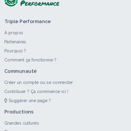
Triple Performance
À propos
Partenaires
Pourquoi ?
>
Tout
Bioagresseur
Portail thématique
Objectif
Comment ça fonctionne ?
Dicotylédones vivaces
Communauté
Bioagresseur
Créer un compte ou se connecter
Contribuer ? Ça commence ici !
Suggérer une page ?
Adventices
Portail thématique
Productions
Grandes cultures