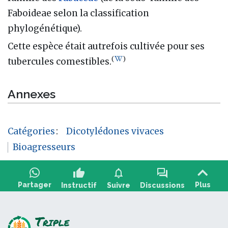
Faboideae selon la classification
phylogénétique).
Cette espèce était autrefois cultivée pour ses
(
)
tubercules comestibles.
Annexes
Catégories
:
Dicotylédones vivaces
Bioagresseurs
thumb_up
notifications
forum
Partager
Plus
Instructif
Suivre
Discussions
Poser une question, partager un retour :