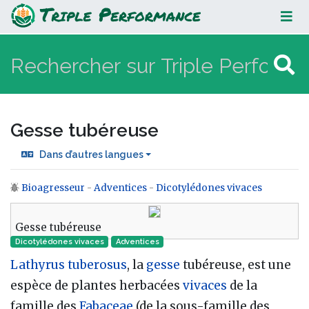
Gesse tubéreuse
Gesse tubéreuse
Dans d’autres langues
Bioagresseur
-
Adventices
-
Dicotylédones vivaces
Aller à :
navigation
,
rechercher
Gesse tubéreuse
Dicotylédones vivaces
Adventices
Lathyrus tuberosus
, la
gesse
tubéreuse, est une
espèce de plantes herbacées
vivaces
de la
famille des
Fabaceae
(de la sous-famille des