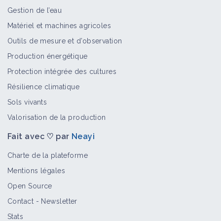
Gestion de l’eau
Garance voyageuse
Matériel et machines agricoles
Bioagresseur
Outils de mesure et d’observation
Production énergétique
Protection intégrée des cultures
Chondrille à tiges de jonc
Résilience climatique
Bioagresseur
Sols vivants
Valorisation de la production
Fait avec ♡ par
Neayi
Centaurée rude
Bioagresseur
Charte de la plateforme
Mentions légales
Open Source
Bryone dioïque
Contact
-
Newsletter
Bioagresseur
Stats