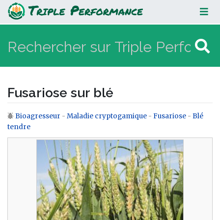
Fusariose sur blé
Fusariose sur blé
Bioagresseur
-
Maladie cryptogamique
-
Fusariose
-
Blé
Aller à :
navigation
,
rechercher
tendre