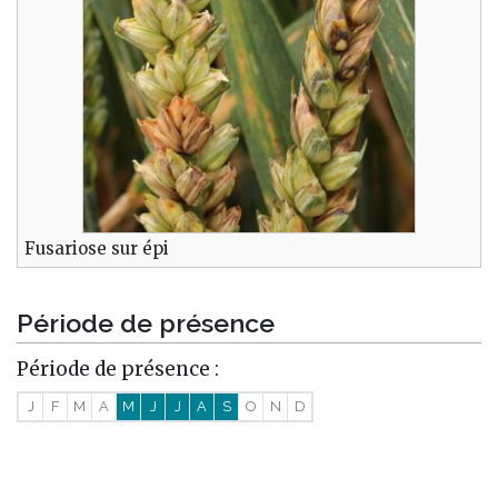
Fusariose sur épi
Période de présence
Période de présence :
J
F
M
A
M
J
J
A
S
O
N
D