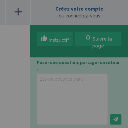
add
Créez votre compte
ou connectez-vous
notifications
thumb_up
Suivre la
Instructif
page
Poser une question, partager un retour
: