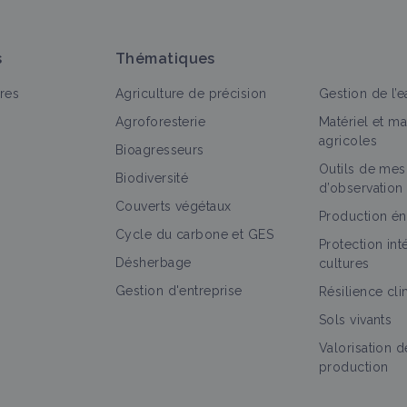
s
Thématiques
res
Agriculture de précision
Gestion de l’e
Agroforesterie
Matériel et m
agricoles
Bioagresseurs
Outils de mes
out
Vidéo
Personne
Portail thématique
Structure
Biodiversité
d’observation
Couverts végétaux
Formation MSV M Bouché 03/2016 - Partie
Production én
Cycle du carbone et GES
1 Historique des vers de terre
Protection in
Vidéo
Désherbage
cultures
Gestion d'entreprise
Résilience cl
Sols vivants
Formation MSV M Bouché 03/2016 - Partie
Valorisation d
2 Etude qualitative des vers de terre
production
Vidéo