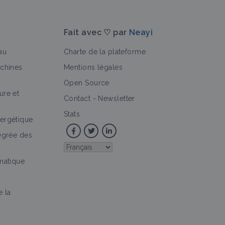
Fait avec ♡ par
Neayi
au
Charte de la plateforme
achines
Mentions légales
Open Source
ure et
>
Contact
-
Newsletter
Stats
ergétique
tégrée des
imatique
e la