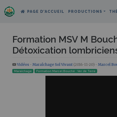
PAGE D’ACCUEIL
PRODUCTIONS
TH
Formation MSV M Bouché
Détoxication lombricien
Vidéos
-
Maraîchage Sol Vivant
(2016-11-20) -
Marcel Bo
Aller à :
navigation
,
rechercher
Maraîchage
Formation Marcel Bouché : Ver de Terre