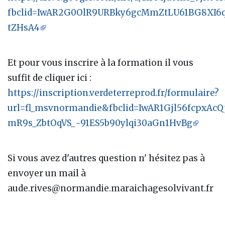
fbclid=IwAR2G0OlR9URBky6gcMmZtLU61BG8XI6q
tZHsA4
Et pour vous inscrire à la formation il vous
suffit de cliquer ici :
https://inscription.verdeterreprod.fr/formulaire?
url=fl_msvnormandie&fbclid=IwAR1Gjl56fcpxAc
mR9s_ZbtOqVS_-91ES5b90ylqi30aGn1HvBg
Si vous avez d'autres question n' hésitez pas à
envoyer un mail à
aude.rives@normandie.maraichagesolvivant.fr