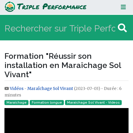
Formation "Réussir son installation
en Maraîchage Sol Vivant"
Formation "Réussir son
installation en Maraîchage Sol
Vivant"
Vidéos
-
Maraîchage Sol Vivant
(2023-07-03) - Durée : 6
Aller à :
navigation
,
rechercher
minutes
Maraîchage
Formation longue
Maraîchage Sol Vivant - Videos