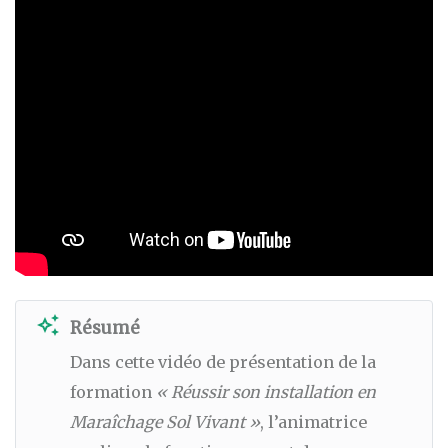
auto_awesome
Résumé
Dans cette vidéo de présentation de la
formation
« Réussir son installation en
Maraîchage Sol Vivant »
, l’animatrice