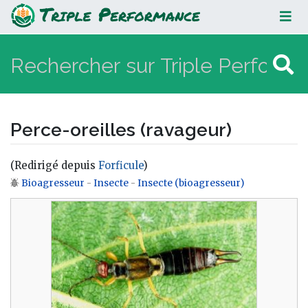
Perce-oreilles (ravageur)
Perce-oreilles (ravageur)
(Redirigé depuis
Forficule
)
Bioagresseur
-
Insecte
-
Insecte (bioagresseur)
Aller à :
navigation
,
rechercher