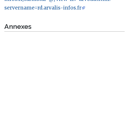
servername=rd.arvalis-infos.fr
Annexes