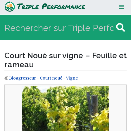
Court Noué sur vigne – Feuille et
rameau
Court Noué sur vigne – Feuille et
rameau
Bioagresseur
-
Court noué
-
Vigne
Aller à :
navigation
,
rechercher