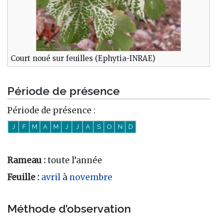
Court noué sur feuilles (Ephytia-INRAE)
Période de présence
Période de présence :
J
F
M
A
M
J
J
A
S
O
N
D
Rameau :
toute l’année
Feuille :
avril
à
novembre
Méthode d’observation