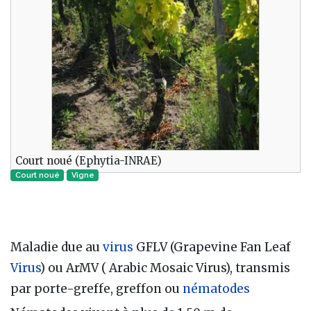
Court noué (Ephytia-INRAE)
Court noué
Vigne
Maladie due au
virus
GFLV (Grapevine Fan Leaf
Virus
) ou ArMV ( Arabic Mosaic Virus), transmis
par porte-greffe, greffon ou
nématodes