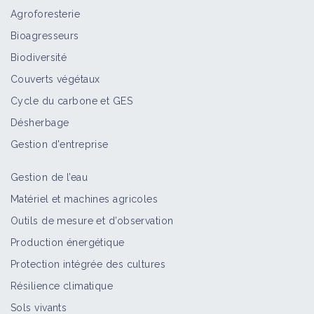
Agroforesterie
Bioagresseurs
Acarien rouge sur vigne
Biodiversité
Bioagresseur
Couverts végétaux
Cycle du carbone et GES
Désherbage
Acariose sur vigne
Gestion d'entreprise
Bioagresseur
Gestion de l’eau
Matériel et machines agricoles
Outils de mesure et d’observation
Black rot sur vigne – feuille et
rameau
Production énergétique
Bioagresseur
Protection intégrée des cultures
Résilience climatique
Sols vivants