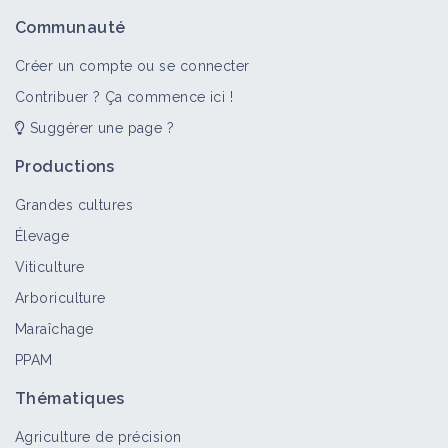
Vigne
Communauté
Culture et production
Créer un compte ou se connecter
Contribuer ? Ça commence ici !
Suggérer une page ?
Court noué
Bioagresseur
Productions
Grandes cultures
Élevage
Viticulture
Court Noué sur vigne – grappe
Arboriculture
Bioagresseur
Maraîchage
PPAM
Acarien jaune sur vigne
Thématiques
Bioagresseur
Agriculture de précision