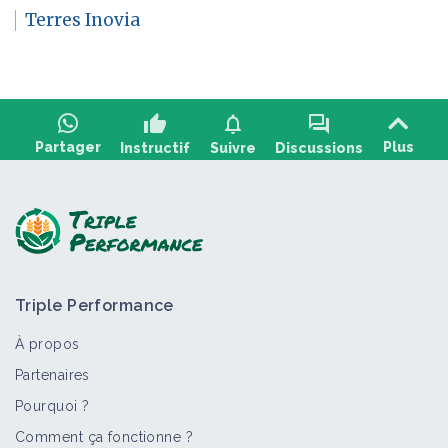
Terres Inovia
thumb_up
notifications
forum
Partager
Plus
Instructif
Suivre
Discussions
Poser une question, partager un retour :
Triple Performance
À propos
Partenaires
Pourquoi ?
>
Tout
Culture et production
Bioagresseur
Livre
Comment ça fonctionne ?