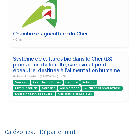
Chambre d'agriculture du Cher
- Cher
Système de cultures bio dans le Cher (18) :
production de lentille, sarrasin et petit
épeautre, destinée à l’alimentation humaine
Antonin Chantrier (11/02/2026) - Cher
Sarrasin
Grandes cultures
Lentille
Rotation
Diversification
Carbone
Assolement
Cultures et productions
Engrain (petit épeautre)
Agriculure biologique
Catégories
:
Département