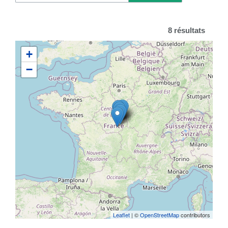
8 résultats
+
−
Leaflet
| ©
OpenStreetMap
contributors