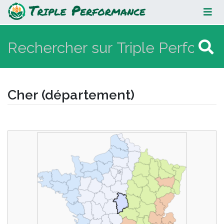
Cher (département)
Cher (département)
Aller à :
navigation
,
rechercher