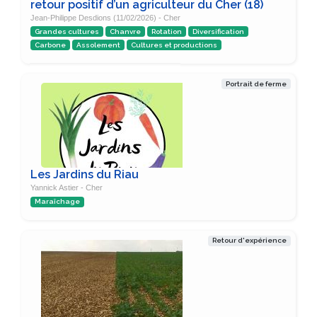
retour positif d’un agriculteur du Cher (18)
Jean-Philippe Desdions (11/02/2026) - Cher
Grandes cultures
Chanvre
Rotation
Diversification
Carbone
Assolement
Cultures et productions
Portrait de ferme
Les Jardins du Riau
Yannick Astier - Cher
Maraîchage
Retour d'expérience