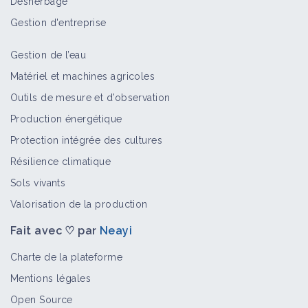
Désherbage
grâce au rotavator inter-rang
Retour d'expérience
Gestion d'entreprise
Gestion de l’eau
Adventices pluriannuelles
Matériel et machines agricoles
Bioagresseur
Outils de mesure et d’observation
Production énergétique
Protection intégrée des cultures
Adventices annuelles
Résilience climatique
Bioagresseur
Sols vivants
Valorisation de la production
Fait avec ♡ par
Neayi
Vivaces
Bioagresseur
Charte de la plateforme
Mentions légales
Open Source