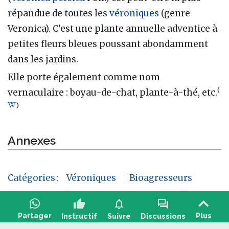
répandue de toutes les
véroniques
(genre
Veronica). C'est une plante annuelle adventice à
petites fleurs bleues poussant abondamment
dans les jardins.
Elle porte également comme nom
(
vernaculaire : boyau-de-chat, plante-à-thé, etc.
)
Annexes
Catégories
:
Véroniques
Bioagresseurs
thumb_up
notifications
forum
Partager
Plus
Instructif
Suivre
Discussions