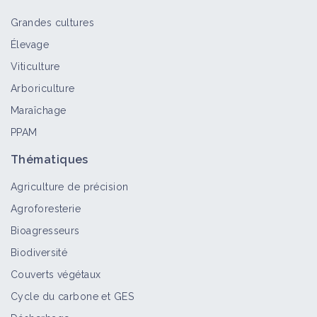
Grandes cultures
Élevage
Véronique à feuilles de lierre
Viticulture
Bioagresseur
Arboriculture
Maraîchage
PPAM
Véronique des champs
Bioagresseur
Thématiques
Agriculture de précision
Agroforesterie
Véronique luisante
Bioagresseurs
Bioagresseur
Biodiversité
Couverts végétaux
Cycle du carbone et GES
Maîtriser l'enherbement en vigne