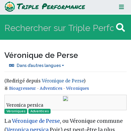
Véronique de Perse
Véronique de Perse
Dans d’autres langues
(Redirigé depuis
Véronique de Perse
)
Bioagresseur
-
Adventices
-
Véroniques
Aller à :
navigation
,
rechercher
Veronica persica
Véroniques
Adventices
La
Véronique de Perse
, ou Véronique commune
(
Veronica persica
Poir.) est peut-être la plus