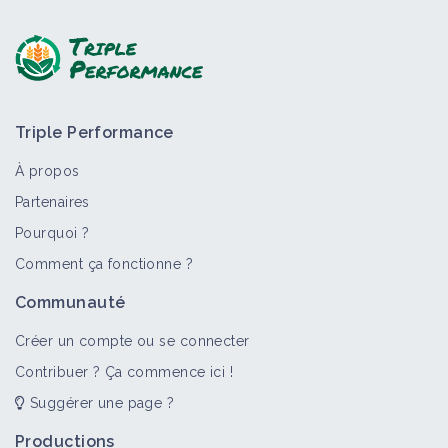
Poser une question, partager un retour :
Triple Performance
À propos
Partenaires
Pourquoi ?
>
Tout
Bioagresseur
Portail thématique
Objectif
Comment ça fonctionne ?
Véroniques
Communauté
Bioagresseur
Créer un compte ou se connecter
Contribuer ? Ça commence ici !
Suggérer une page ?
Adventices
Portail thématique
Productions