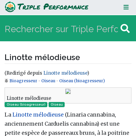
Linotte mélodieuse
Linotte mélodieuse
(Redirigé depuis
Linotte mélodieuse
)
Bioagresseur
-
Oiseau
-
Oiseau (bioagresseur)
Aller à :
navigation
,
rechercher
Linotte mélodieuse
Oiseau (bioagresseur)
Oiseau‎
La
Linotte mélodieuse
(Linaria cannabina,
anciennement Carduelis cannabina) est une
petite espèce de passereaux bruns, à la poitrine