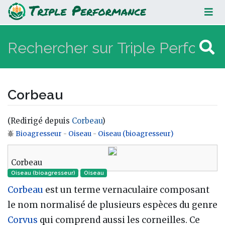
Corbeau
Corbeau
(Redirigé depuis
Corbeau
)
Bioagresseur
-
Oiseau
-
Oiseau (bioagresseur)
Aller à :
navigation
,
rechercher
Corbeau
Oiseau (bioagresseur)
Oiseau‎
Corbeau
est un terme vernaculaire composant
le nom normalisé de plusieurs espèces du genre
Corvus
qui comprend aussi les corneilles. Ce