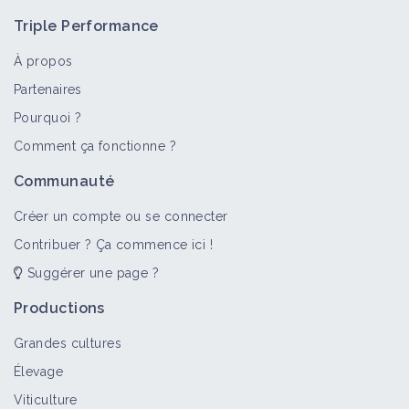
Triple Performance
À propos
Partenaires
Pourquoi ?
>
Tout
Bioagresseur
Fiche technique
Vidéo
Porta
Comment ça fonctionne ?
Oiseau
Communauté
Bioagresseur
Créer un compte ou se connecter
Contribuer ? Ça commence ici !
Suggérer une page ?
Faisan
Bioagresseur
Productions
Grandes cultures
Élevage
Étourneau sansonnet
Viticulture