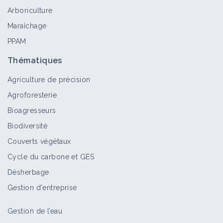
Bioagresseur
Arboriculture
Maraîchage
PPAM
Moineau domestique
Thématiques
Bioagresseur
Agriculture de précision
Agroforesterie
Mésange bleue
Bioagresseurs
Bioagresseur
Biodiversité
Couverts végétaux
Cycle du carbone et GES
Verdier
Désherbage
Bioagresseur
Gestion d'entreprise
Gestion de l’eau