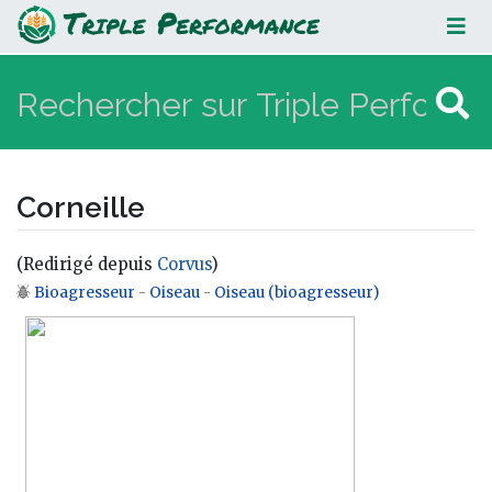
Corneille
Corneille
(Redirigé depuis
Corvus
)
Bioagresseur
-
Oiseau
-
Oiseau (bioagresseur)
Aller à :
navigation
,
rechercher