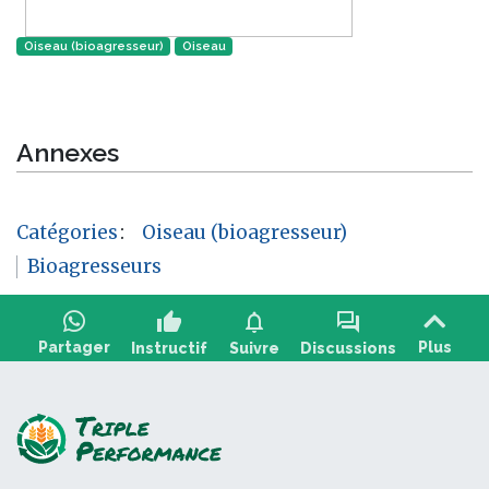
Oiseau (bioagresseur)
Oiseau‎
Annexes
Catégories
:
Oiseau (bioagresseur)
Bioagresseurs
thumb_up
notifications
forum
Partager
Plus
Instructif
Suivre
Discussions
Poser une question, partager un retour :