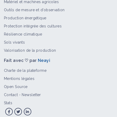
Linotte mélodieuse
Matériel et machines agricoles
Bioagresseur
Outils de mesure et d’observation
Production énergétique
Protection intégrée des cultures
Pie bavarde
Résilience climatique
Bioagresseur
Sols vivants
Valorisation de la production
Fait avec ♡ par
Neayi
Pigeon ramier
Bioagresseur
Charte de la plateforme
Mentions légales
Open Source
Corbeau
Contact
-
Newsletter
Bioagresseur
Stats