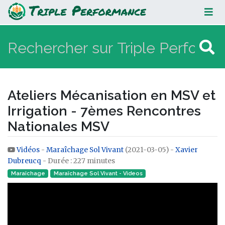
Ateliers Mécanisation en MSV et
Irrigation - 7èmes Rencontres
Nationales MSV
Ateliers Mécanisation en MSV et
Irrigation - 7èmes Rencontres
Nationales MSV
Vidéos
-
Maraîchage Sol Vivant
(2021-03-05) -
Xavier
Aller à :
navigation
,
rechercher
Dubreucq
- Durée : 227 minutes
Maraîchage
Maraîchage Sol Vivant - Videos