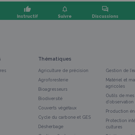
thumb_up
notifications
forum
Instructif
Suivre
Discussions
oser une question, partager un retour :
s
Thématiques
res
Agriculture de précision
Gestion de l’e
Agroforesterie
Matériel et m
agricoles
Bioagresseurs
Outils de mes
out
Vidéo
Biodiversité
d’observation
Couverts végétaux
Désherbage mécanique en betterave :
Production én
Cycle du carbone et GES
quelles nouveautés ?
Protection in
Vidéo
Désherbage
cultures