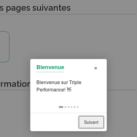
es pages suivantes
×
Bienvenue
ormations suivantes
Suivant