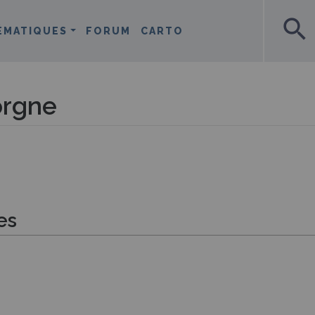
search
ÉMATIQUES
FORUM
CARTO
rgne
es