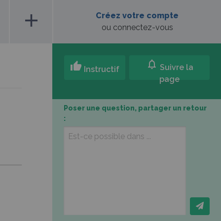
add
Créez votre compte
ou connectez-vous
notifications
thumb_up
Suivre la
Instructif
page
Poser une question, partager un retour
: