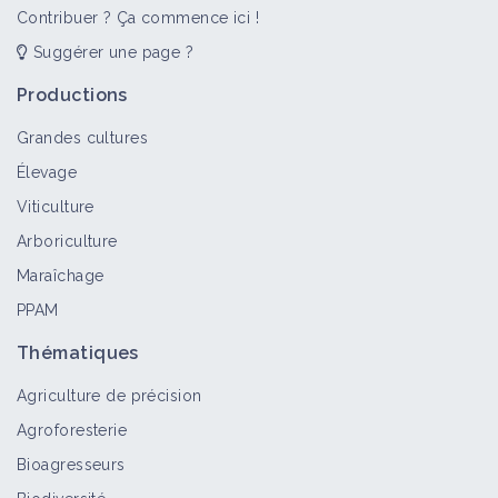
Contribuer ? Ça commence ici !
Suggérer une page ?
Semer les couverts à la volée dans le
Productions
précédent
Vidéo
Grandes cultures
Élevage
Viticulture
Tout savoir sur le semis de couverts à
la volée dans le précédent - 22 avril
Arboriculture
2021
Maraîchage
Vidéo
PPAM
Essais pluri-annuels des groupes
Thématiques
semis direct Sol Avenir 60, Sophie
Wieruszeski
Agriculture de précision
Vidéo
Agroforesterie
Bioagresseurs