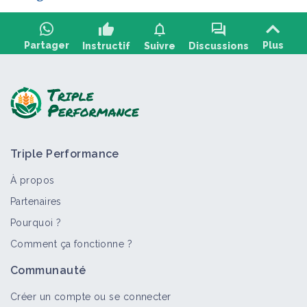
thumb_up
notifications
forum
Partager
Plus
Instructif
Suivre
Discussions
Poser une question, partager un retour :
Triple Performance
À propos
Partenaires
Pourquoi ?
>
Tout
Fiche technique
Vidéo
Comment ça fonctionne ?
Associations de cultures et colza en
Communauté
Haut de France
Fiche technique
Créer un compte ou se connecter