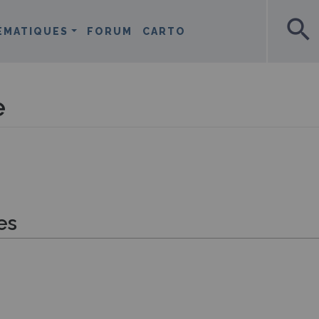
search
ÉMATIQUES
FORUM
CARTO
e
es