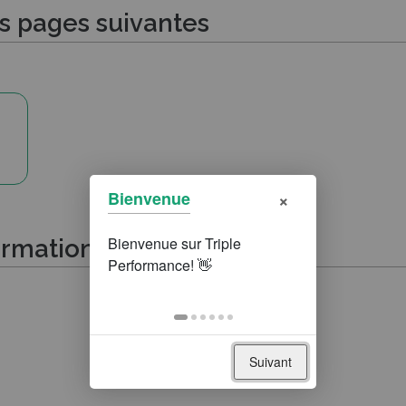
es pages suivantes
×
Bienvenue
ormations suivantes
Suivant