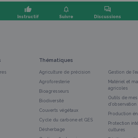
thumb_up
notifications
forum
Instructif
Suivre
Discussions
oser une question, partager un retour :
s
Thématiques
res
Agriculture de précision
Gestion de l’e
Agroforesterie
Matériel et m
agricoles
Bioagresseurs
Outils de mes
out
Vidéo
Biodiversité
d’observation
Couverts végétaux
Légumineuses de Couverture - Louis
Production én
Cycle du carbone et GES
PERUSSE, Québec, par les Agron'hommes
Protection in
Vidéo
Désherbage
cultures