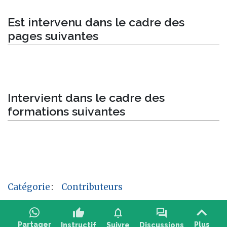
Est intervenu dans le cadre des
pages suivantes
Intervient dans le cadre des
formations suivantes
Catégorie
:
Contributeurs
thumb_up
notifications
forum
Partager
Plus
Instructif
Suivre
Discussions