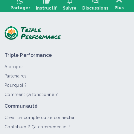
thumb_up
notifications
forum
Partager
Plus
Instructif
Suivre
Discussions
Poser une question, partager un retour :
Triple Performance
À propos
Partenaires
Pourquoi ?
>
Tout
Portrait de ferme
Comment ça fonctionne ?
Le champ des Mêlés
Communauté
Portrait de ferme
Créer un compte ou se connecter
Contribuer ? Ça commence ici !