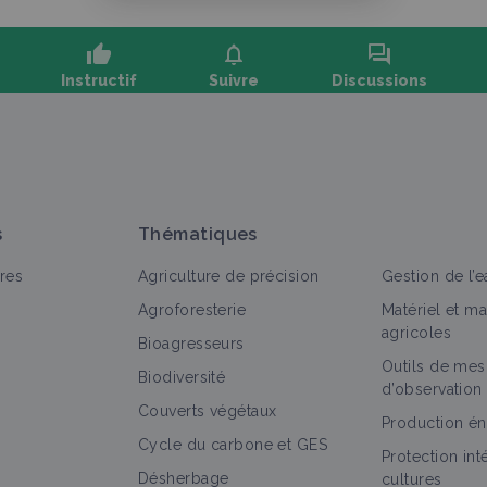
thumb_up
notifications
forum
Instructif
Suivre
Discussions
oser une question, partager un retour :
s
Thématiques
res
Agriculture de précision
Gestion de l’e
Agroforesterie
Matériel et m
agricoles
Bioagresseurs
Outils de mes
out
Portrait de ferme
Biodiversité
d’observation
Couverts végétaux
Ferme de Edouard Gosselin
Production én
Cycle du carbone et GES
Portrait de ferme
Protection in
Désherbage
cultures