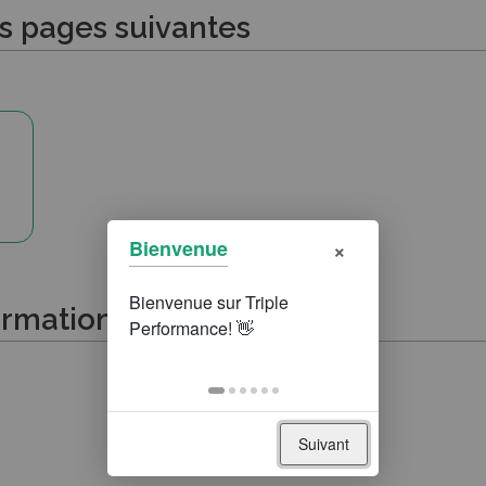
es pages suivantes
×
Bienvenue
ormations suivantes
Suivant