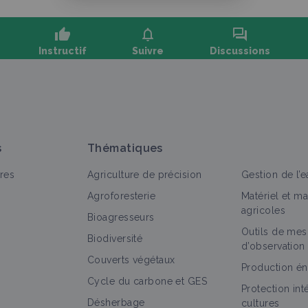
thumb_up
notifications
forum
Instructif
Suivre
Discussions
oser une question, partager un retour :
s
Thématiques
res
Agriculture de précision
Gestion de l’e
Agroforesterie
Matériel et m
agricoles
Bioagresseurs
Outils de mes
out
Retour d'expérience
Biodiversité
d’observation
Couverts végétaux
Amélioration de la structure du sol grâce à
Production én
Cycle du carbone et GES
des prébiotiques
Protection in
Retour d'expérience
Désherbage
cultures