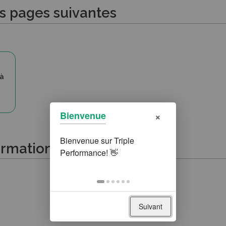
es pages suivantes
 à
×
Bienvenue
ormations suivantes
Suivant