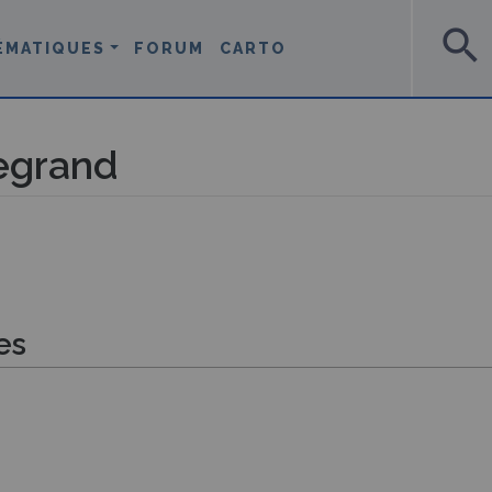
search
ÉMATIQUES
FORUM
CARTO
egrand
es