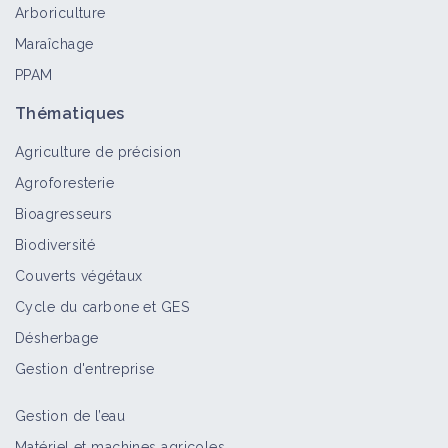
Bourdarias & Alain Canet
Arboriculture
Vidéo
Maraîchage
PPAM
Comment maximiser ses couverts
végétaux avant betteraves ?
Thématiques
Vidéo
Agriculture de précision
Agroforesterie
Produire de la biodiversité : actions
Bioagresseurs
communes
Biodiversité
Vidéo
Couverts végétaux
Cycle du carbone et GES
Macérations, huiles essentielles et
Désherbage
santé des cultures - Eric PETIOT
Vidéo
Gestion d'entreprise
Gestion de l’eau
Rencontres MSV 2017 - Patrick Goater
Matériel et machines agricoles