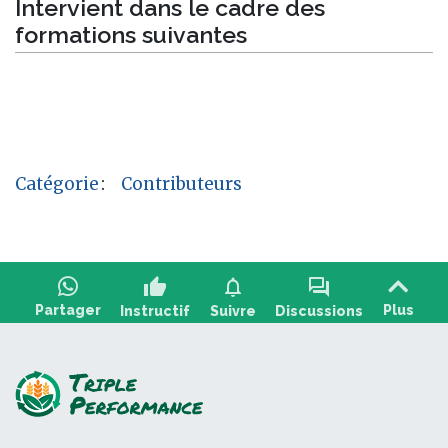
Intervient dans le cadre des
formations suivantes
Catégorie
:
Contributeurs
thumb_up
notifications
forum
Partager
Plus
Instructif
Suivre
Discussions
Poser une question, partager un retour :