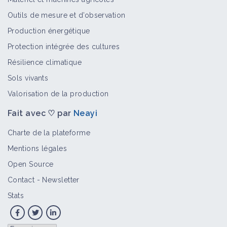
- Préparations naturelles pour la vie
Outils de mesure et d’observation
du sol
Production énergétique
Vidéo
Protection intégrée des cultures
Réduire les pesticides grâce aux
Résilience climatique
macérations de plantes, G. et A.
Sols vivants
Chédru
Valorisation de la production
Vidéo
Fait avec ♡ par
Neayi
Viticulture de demain, partage
d'expérience - François DARGELOS
Charte de la plateforme
Vidéo
Mentions légales
Open Source
Contact
-
Newsletter
Stats