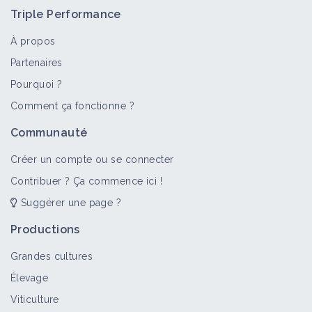
Triple Performance
À propos
Partenaires
Pourquoi ?
>
Tout
Vidéo
Comment ça fonctionne ?
Santé des plantes par le RedOx, par
Communauté
Olivier Husson
Vidéo
Créer un compte ou se connecter
Contribuer ? Ça commence ici !
Suggérer une page ?
Le BASALTE en agriculture, par Éric
Petiot & Loïc Etcheberry
Productions
Vidéo
Grandes cultures
Élevage
Produire de la biodiversité et des
Viticulture
denrées alimentaires, avec Marceau