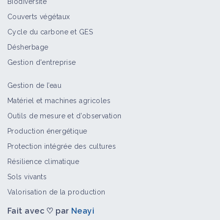
Biodiversité
Vidéo
Couverts végétaux
Cycle du carbone et GES
Plan Marval - Perspectives et
Désherbage
hypothèses
Vidéo
Gestion d'entreprise
Gestion de l’eau
Université "Viticulture et
Matériel et machines agricoles
agroécologie" 2/2
Outils de mesure et d’observation
Vidéo
Production énergétique
Protection intégrée des cultures
Université "Viticulture et
Résilience climatique
agroécologie" 1/2
Sols vivants
Vidéo
Valorisation de la production
Fait avec ♡ par
Neayi
Journée viticulture & agroécologie -