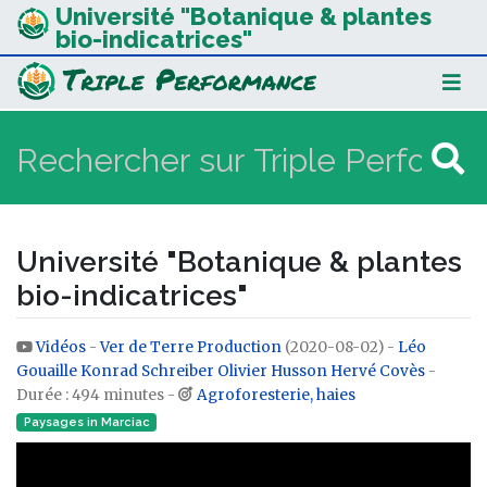
Université "Botanique & plantes
bio-indicatrices"
Université "Botanique & plantes
bio-indicatrices"
Vidéos
-
Ver de Terre Production
(2020-08-02) -
Léo
Aller à :
navigation
,
rechercher
Gouaille
Konrad Schreiber
Olivier Husson
Hervé Covès
-
Durée : 494 minutes -
Agroforesterie, haies
Paysages in Marciac