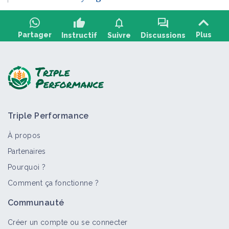
thumb_up
notifications
forum
Partager
Plus
Instructif
Suivre
Discussions
Poser une question, partager un retour :
Triple Performance
À propos
Partenaires
Pourquoi ?
>
Tout
Portail thématique
Fiche technique
Vidéo
Comment ça fonctionne ?
Agroforesterie
Communauté
Portail thématique
Créer un compte ou se connecter