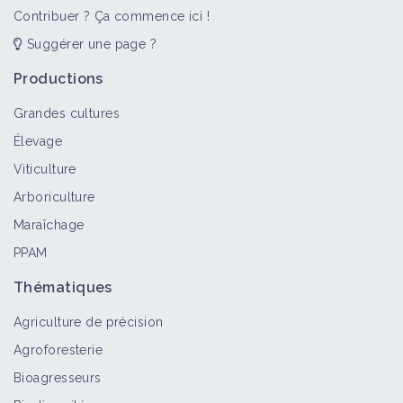
Contribuer ? Ça commence ici !
Suggérer une page ?
Paysages In Marciac 2021 : Jour 6 - Le
territoire : de désert à prospère
Productions
Vidéo
Grandes cultures
Élevage
Les Rencontres de l'Agroécologie -
Viticulture
Jour 2
Arboriculture
Vidéo
Maraîchage
PPAM
Plan Marval - Indicateurs des sols
vivants
Thématiques
Vidéo
Agriculture de précision
Agroforesterie
Plan Marval - les starters de la
Bioagresseurs
régénération