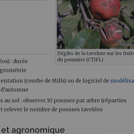
Dégâts de la tavelure sur les fruit
du pommier (CTIFL)
os) : durée
ygrométrie
entation (courbe de Mills) ou de logiciel de
modélisa
m d’automne
 au sol : observer 10 pousses par arbre (réparties
 et relever le nombre de pousses tavelées
e et agronomique