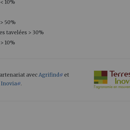
s < 10%
s > 50%
es tavelées > 30%
s > 10%
 partenariat avec
Agrifind
et
 Inovia
.