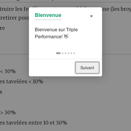
ruire les feuilles mortes au sol à l’automne (les bro
×
Bienvenue
etirer pour les brûler)
ure
Suivant
s < 30%
es tavelées < 10%
s
s > 30%
s tavelées entre 10 et 30%