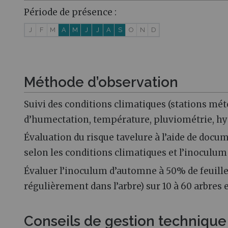
Période de présence :
J
F
M
A
M
J
J
A
S
O
N
D
Méthode d’observation
Suivi des conditions climatiques (stations mété
d’humectation, température, pluviométrie, h
Évaluation du risque tavelure à l’aide de docum
selon les conditions climatiques et l’inoculu
Évaluer l’inoculum d’automne à 50% de feuilles
régulièrement dans l’arbre) sur 10 à 60 arbres
Conseils de gestion techniqu