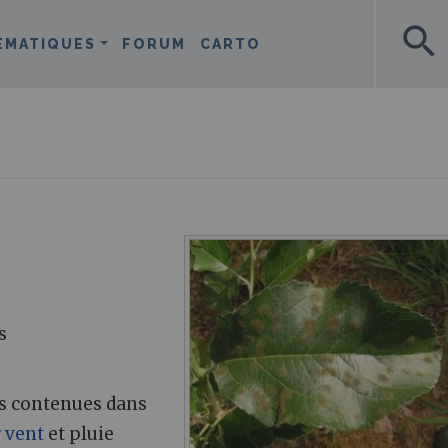
search
ÉMATIQUES
FORUM
CARTO
s
es contenues dans
r
vent
et pluie