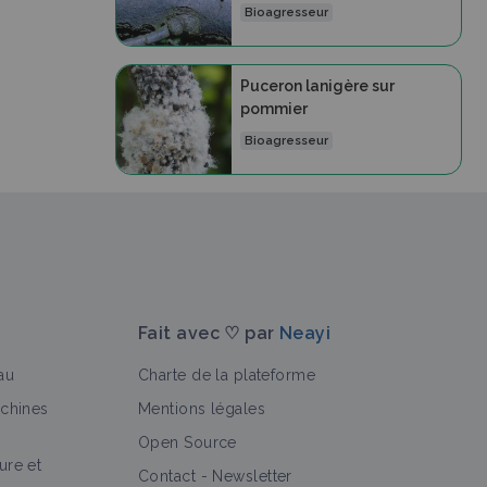
Bioagresseur
Puceron lanigère sur
pommier
Bioagresseur
Fait avec ♡ par
Neayi
au
Charte de la plateforme
achines
Mentions légales
Open Source
ure et
Contact
-
Newsletter