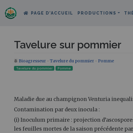
PAGE D’ACCUEIL
PRODUCTIONS
TH
Tavelure sur pommier
Bioagresseur
-
Tavelure du pommier
-
Pomme
Aller à :
navigation
,
rechercher
Tavelure du pommier
Pomme
Maladie due au champignon Venturia inequali
Contamination par deux inocula :
(i) Inoculum primaire : projection d’ascospor
les feuilles mortes de la saison précédente pa