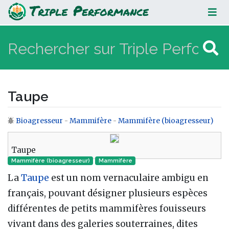
Taupe
Taupe
Bioagresseur
-
Mammifère
-
Mammifère (bioagresseur)
Aller à :
navigation
,
rechercher
Taupe
Mammifère (bioagresseur)
Mammifère‎
La
Taupe
est un nom vernaculaire ambigu en
français, pouvant désigner plusieurs espèces
différentes de petits mammifères fouisseurs
vivant dans des galeries souterraines, dites