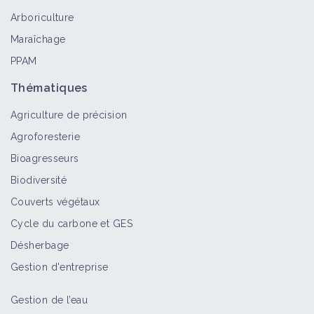
Bioagresseur
Arboriculture
Maraîchage
PPAM
Lièvre
Bioagresseur
Thématiques
Agriculture de précision
Agroforesterie
Lapin de garenne
Bioagresseurs
Bioagresseur
Biodiversité
Couverts végétaux
Cycle du carbone et GES
Lagomorphes
Désherbage
Bioagresseur
Gestion d'entreprise
Gestion de l’eau