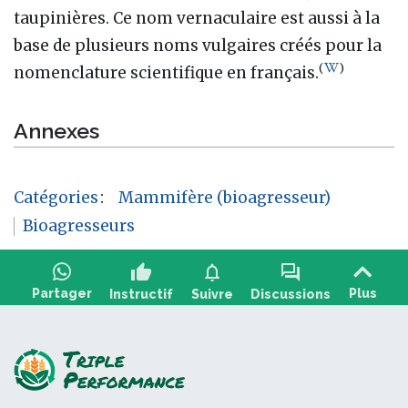
taupinières. Ce nom vernaculaire est aussi à la
base de plusieurs noms vulgaires créés pour la
(
)
nomenclature scientifique en français.
Annexes
Catégories
:
Mammifère (bioagresseur)
Bioagresseurs
thumb_up
notifications
forum
Partager
Plus
Instructif
Suivre
Discussions
Poser une question, partager un retour :