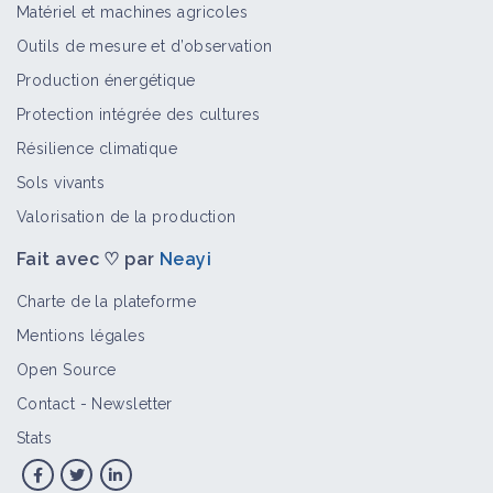
Rongeur
Matériel et machines agricoles
Bioagresseur
Outils de mesure et d’observation
Production énergétique
Protection intégrée des cultures
Implanter des céréales dans le cadre
Résilience climatique
de la gestion du campagnol terrestre
Sols vivants
Fiche technique
Valorisation de la production
Fait avec ♡ par
Neayi
Lutte campagnol terrestre sur une
ferme herbagère en altitude
Charte de la plateforme
Retour d'expérience
Mentions légales
Open Source
Gestion des maladies et des
Contact
-
Newsletter
ravageurs en maraîchage
Stats
Fiche technique