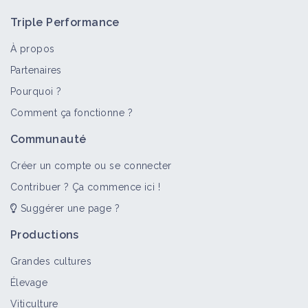
Triple Performance
À propos
Partenaires
Pourquoi ?
>
Tout
Bioagresseur
Fiche technique
Retour d'expéri
Comment ça fonctionne ?
Mammifère (bioagresseur)
Communauté
Bioagresseur
Créer un compte ou se connecter
Contribuer ? Ça commence ici !
Suggérer une page ?
Cervidés
Bioagresseur
Productions
Grandes cultures
Élevage
Sanglier
Viticulture