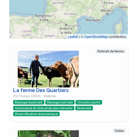
Leaflet
| ©
OpenStreetMap
contributors
Portrait de ferme
La ferme Des Quartiers
Pol Thunus (2024) - Wallonie
Élevage bovin lait
Élevage ovin lait
Circuits courts
Autonomie et réduction des intrants
Diversité
Diversification économique
Vidéo