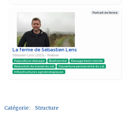
Portrait de ferme
La ferme de Sébastien Lens
Sébastien Lens (2023) - Wallonie
Polyculture-élevage
Biodiversité
Élevage bovin viande
Réduction du travail du sol
Couverture permanente du sol
Infrastructures agroécologiques
Catégorie
:
Structure