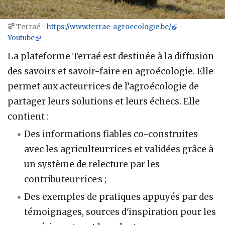
Terraé -
https://www.terrae-agroecologie.be/
-
Aller à :
navigation
,
rechercher
Youtube
La plateforme Terraé est destinée à la diffusion
des savoirs et savoir-faire en agroécologie. Elle
permet aux acteur·rice·s de l’agroécologie de
partager leurs solutions et leurs échecs. Elle
contient :
Des informations fiables co-construites
avec les agriculteur·rice·s et validées grâce à
un système de relecture par les
contributeur·rice·s ;
Des exemples de pratiques appuyés par des
témoignages, sources d'inspiration pour les