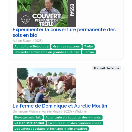
Expérimenter la couverture permanente des
sols en bio
Adrien Blauen (2025)
Agriculture Biologique
Grandes cultures
Trèfle
Couverts permanents en grandes cultures
Terraé
Portrait de ferme
La ferme de Dominique et Aurélie Moulin
Dominique Moulin et Aurélie Moulin (2023) - Wallonie
Élevage bovin lait
Autonomie et réduction des intrants
Le bien être animal
La co-création des connaissances
Les valeurs sociales et les types d'alimentation