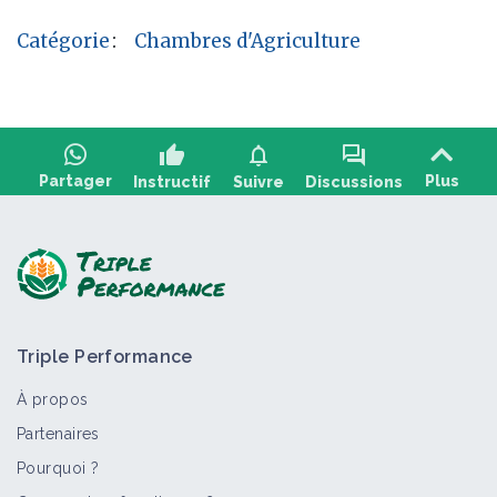
Catégorie
:
Chambres d'Agriculture
thumb_up
notifications
forum
Partager
Plus
Instructif
Suivre
Discussions
Poser une question, partager un
+2
retour :
Triple Performance
À propos
Partenaires
Pourquoi ?