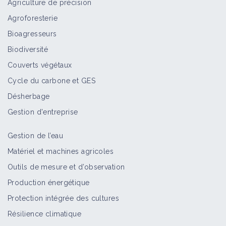
Agriculture de précision
cultures bio avec très peu de travail
du sol
Agroforesterie
Retour d'expérience
Bioagresseurs
Biodiversité
GAB 21
Couverts végétaux
Structure
Cycle du carbone et GES
Désherbage
Gestion d'entreprise
Chambre d'agriculture de la Côte-
d'Or
Gestion de l’eau
Structure
Matériel et machines agricoles
Outils de mesure et d’observation
Production énergétique
Transition en ACS en système
Protection intégrée des cultures
grandes cultures et cultures
Résilience climatique
fourragères