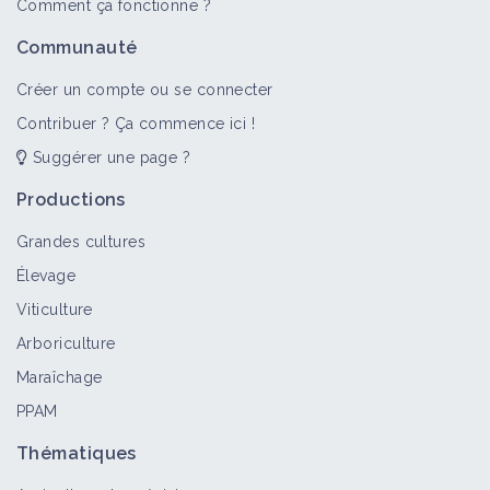
Comment ça fonctionne ?
>
Tout
Retour d'expérience
Structure
Territoire
Communauté
Rés0Pest Bretenière : Combiner un
maximum de leviers pour un système
Créer un compte ou se connecter
de grande culture sans pesticides
Contribuer ? Ça commence ici !
Retour d'expérience
Suggérer une page ?
Productions
Protection Intégrée de Grandes
Cultures construit sur le thème de la
Grandes cultures
gestion de la flore adventice
Élevage
Retour d'expérience
Viticulture
Arboriculture
Le GIE des 4 Epis: une réflexion sur
l'assolement en commun
Maraîchage
Retour d'expérience
PPAM
Thématiques
Maitriser les adventices en grandes