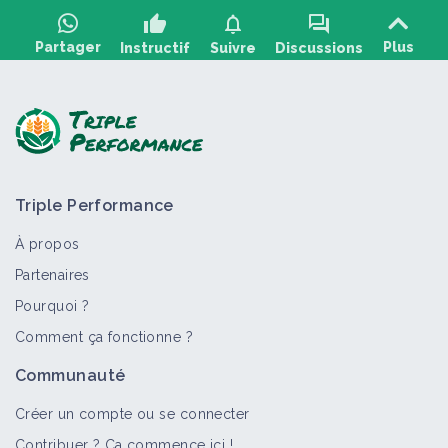
thumb_up
notifications
forum
Partager
Plus
Instructif
Suivre
Discussions
Poser une question, partager un retour :
Triple Performance
À propos
Partenaires
Pourquoi ?
>
Tout
Fiche technique
Matériel et équipement
Bioa
Comment ça fonctionne ?
Réaliser des faux-semis pendant
Communauté
l'interculture
Fiche technique
Créer un compte ou se connecter
Contribuer ? Ça commence ici !