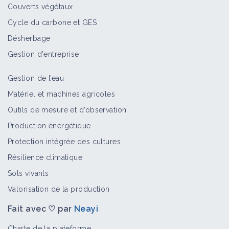
Couverts végétaux
Cycle du carbone et GES
Implanter des cultures pièges à bio-
Désherbage
agresseurs
Fiche technique
Gestion d'entreprise
Gestion de l’eau
Restituer et laisser en surface les
Matériel et machines agricoles
résidus de la culture précédente
Outils de mesure et d’observation
Fiche technique
Production énergétique
Protection intégrée des cultures
Limiter les impacts des passages
Résilience climatique
d'engins
Sols vivants
Fiche technique
Valorisation de la production
Fait avec ♡ par
Neayi
Cultiver des légumineuses /
fabacées
Charte de la plateforme