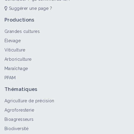
Suggérer une page ?
Pratiquer le désherbage mécanique
en plein - Houe rotative
Productions
Fiche technique
Grandes cultures
Élevage
Pratiquer le désherbage mécanique
Viticulture
en plein - Herse étrille
Arboriculture
Fiche technique
Maraîchage
PPAM
Travail du sol superficiel après la
récolte
Thématiques
Fiche technique
Agriculture de précision
Agroforesterie
Implanter des céréales dans le cadre
Bioagresseurs
de la gestion du campagnol terrestre
Biodiversité
Fiche technique