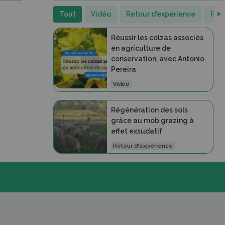
>
Tout
Vidéo
Retour d'expérience
Port
Réussir les colzas associés
en agriculture de
conservation, avec Antonio
Pereira
Vidéo
Régénération des sols
grâce au mob grazing à
effet exsudatif
Retour d'expérience