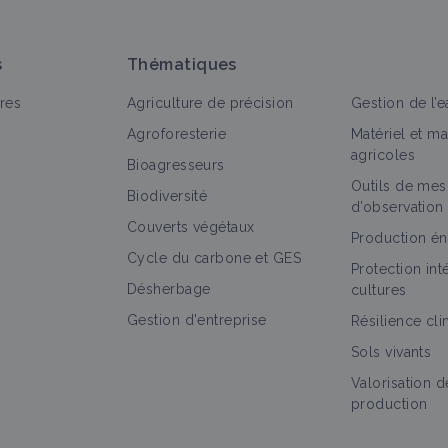
s
Thématiques
res
Agriculture de précision
Gestion de l’e
Agroforesterie
Matériel et m
agricoles
Bioagresseurs
Outils de mes
out
Vidéo
Retour d'expérience
Portrait de ferme
Biodiversité
d’observation
Couverts végétaux
Réussir les colzas associés en agriculture
Production én
Cycle du carbone et GES
de conservation, avec Antonio Pereira
Protection in
Vidéo
Désherbage
cultures
Gestion d'entreprise
Résilience cl
Sols vivants
Régénération des sols grâce au mob
grazing à effet exsudatif
Valorisation d
production
Retour d'expérience