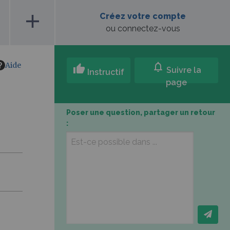
add
Créez votre compte
ou connectez-vous
Aide
notifications
thumb_up
Suivre la
Instructif
page
Poser une question, partager un retour
: