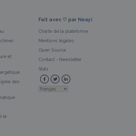
Fait avec ♡ par
Neayi
au
Charte de la plateforme
achines
Mentions légales
Open Source
ure et
>
Contact
-
Newsletter
Stats
ergétique
tégrée des
imatique
e la