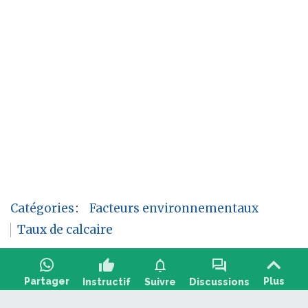
Catégories
:
Facteurs environnementaux
Taux de calcaire
thumb_up
notifications
forum
Partager
Plus
Instructif
Suivre
Discussions
Poser une question, partager un retour :