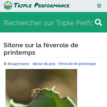
Sitone sur la féverole de printemps
Sitone sur la féverole de
printemps
Bioagresseur
-
Sitone du pois
-
Féverole de printemps
Aller à :
navigation
,
rechercher