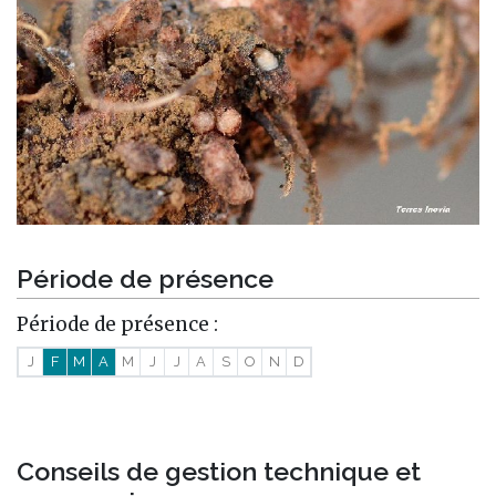
Période de présence
Période de présence :
J
F
M
A
M
J
J
A
S
O
N
D
Conseils de gestion technique et