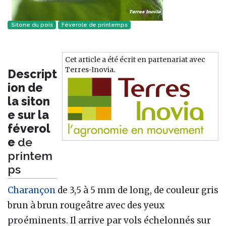
Sitone du pois
Féverole de printemps
Cet article a été écrit en partenariat avec
Terres-Inovia.
Descript
ion de
la siton
e sur la
féverol
e
de
printem
ps
Charançon
de 3,5 à 5 mm de long, de couleur gris
brun à brun rougeâtre avec des yeux
proéminents. Il arrive par vols échelonnés sur