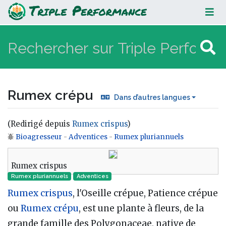
Rumex crépu
Rumex crépu
Dans d’autres langues
(Redirigé depuis
Rumex crispus
)
Bioagresseur
-
Adventices
-
Rumex pluriannuels
Aller à :
navigation
,
rechercher
Rumex crispus
Rumex pluriannuels
Adventices
Rumex crispus
, l'Oseille crépue, Patience crépue
ou
Rumex crépu
, est une plante à fleurs, de la
grande famille des Polygonaceae, native de