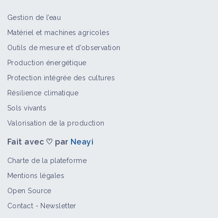
Gestion de l’eau
Vivaces
Matériel et machines agricoles
Bioagresseur
Outils de mesure et d’observation
Production énergétique
Protection intégrée des cultures
Lampourde commune
Résilience climatique
Bioagresseur
Sols vivants
Valorisation de la production
Fait avec ♡ par
Neayi
Datura stramoine
Bioagresseur
Charte de la plateforme
Mentions légales
Open Source
Lampourde à gros fruits
Contact
-
Newsletter
Bioagresseur