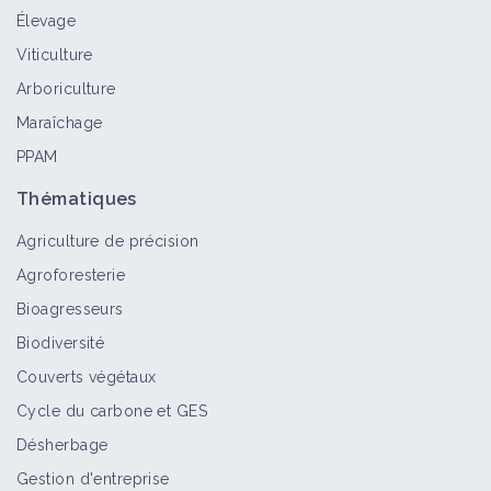
Élevage
Ronce bleue
Viticulture
Bioagresseur
Arboriculture
Maraîchage
PPAM
Maîtriser l'enherbement en vigne
grâce au rotavator inter-rang
Thématiques
Retour d'expérience
Agriculture de précision
Agroforesterie
Adventices pluriannuelles
Bioagresseurs
Bioagresseur
Biodiversité
Couverts végétaux
Cycle du carbone et GES
Adventices annuelles
Désherbage
Bioagresseur
Gestion d'entreprise