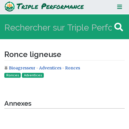
Ronce ligneuse
Ronce ligneuse
Bioagresseur
-
Adventices
-
Ronces
Aller à :
navigation
,
rechercher
Ronces
Adventices
Annexes