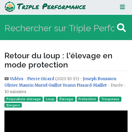
Retour du loup : l'élevage en mode
protection
Retour du loup : l'élevage en
mode protection
Vidéos
-
Pierre Girard
(2021-10-15) -
Joseph Boussion
Aller à :
navigation
,
rechercher
Olivier Maurin
Muriel Guillot
Yoann Pissard-Maillet
- Durée :
10 minutes
Polyculture-élevage
Loup
Élevage
Protection
Troupeaux
Bergers